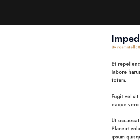
Skip
Post
to
navigation
content
Imped
By
roamritell
Et repellend
labore haru
totam.
Fugit vel s
eaque vero
Ut occaecati
Placeat vol
ipsum quisq