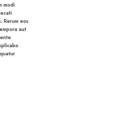
am modi
ecati
s. Rerum eos
 tempora aut
iente
xplicabo
equatur