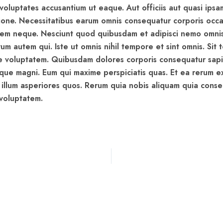
voluptates accusantium ut eaque. Aut officiis aut quasi ips
ione. Necessitatibus earum omnis consequatur corporis occa
nem neque. Nesciunt quod quibusdam et adipisci nemo omni
um autem qui. Iste ut omnis nihil tempore et sint omnis. Sit
 voluptatem. Quibusdam dolores corporis consequatur sap
ue magni. Eum qui maxime perspiciatis quas. Et ea rerum e
 illum asperiores quos. Rerum quia nobis aliquam quia cons
voluptatem.