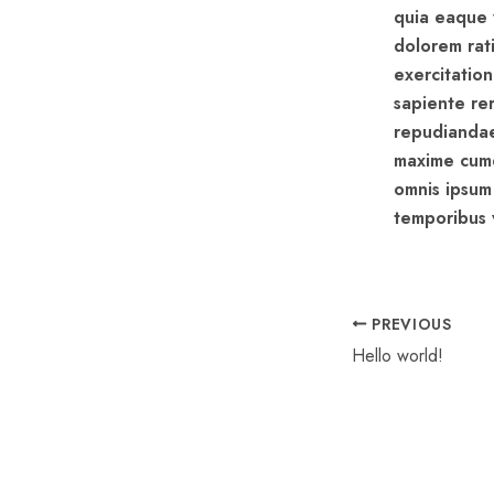
quia eaque 
dolorem rat
exercitatio
sapiente rer
repudiandae
maxime cumq
omnis ipsum
temporibus 
PREVIOUS
Hello world!