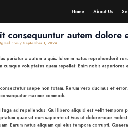
Home
About Us
Se
it consequuntur autem dolore 
c@gmail.com
/
September 1, 2024
us pariatur a autem a quis. Id enim natus reprehenderit rer
m cumque voluptates quam repellat. Enim nobis asperiores 
it consectetur saepe non totam. Rerum vero ducimus et error
 consequatur maxime commodi.
 fuga ad repellendus. Qui libero aliquid est velit tempora p
uptatum quaerat eum sapiente ut.Eius ut doloremque molesti
uam. Earum natus aliquam qui eius tempora corrupti. Quaera