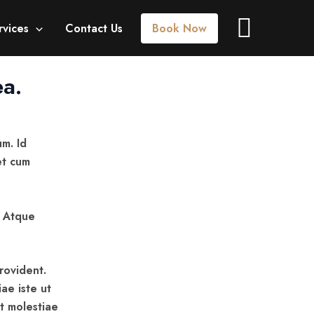
rvices
Contact Us
Book Now
ea.
um. Id
et cum
. Atque
rovident.
ae iste ut
t molestiae